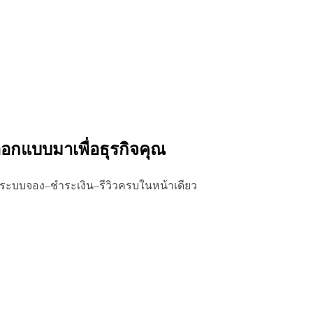
่ออกแบบมาเพื่อธุรกิจคุณ
มระบบจอง–ชำระเงิน–รีวิวครบในหน้าเดียว