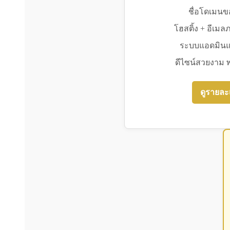
ชื่อโดเมนข
โฮสติ้ง + อีเม
ระบบแอดมินแก
ดีไซน์สวยงาม 
ดูรายละ